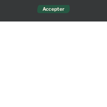
Accepter
téléphone :
0185080725
mentions légales
confidentialité
conditions générales de vente
copyright 2014-2025
Groupe DAD
Fleur de Mets