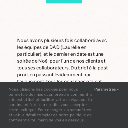
Nous avons plusieurs fois collaboré avec
les équipes de DAD (Laurélie en
particulier), et le dernier en date est une
soirée de Noël pour l’un de nos clients et
tous ses collaborateurs. Du brief à la post
prod, en passant évidemment par
l’évènement, tous les échanges étaient
simples et efficaces. Les équipes sur place
Nous utilisons des cookies pour nous
Paramètres
permettre de mieux comprendre comment le
étaient très professionnelles et
site est utilisé et faciliter votre navigation. En
débrouillards. La sympathie de tous les
continuant à utiliser ce site, vous acceptez
membres de l’équipe DAD que nous …
cette politique. Pour changer les paramètres
et voir le détail complet de notre politique de
confidentialité, merci de voir en dessous.